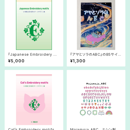
『Japanese Embroidery mo
『アヤとソラのABC』のB5サイズ
tifs グリーン表紙 和柄モチーフ
の絵本
¥5,000
¥1,300
デザイン集』ダウンロード版
Cat’s Embroidery motifs ピ
Mojamoja_ABC ミシン刺繍